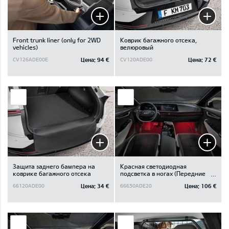
Front trunk liner (only for 2WD
Коврик багажного отсека,
vehicles)
велюровый
Цена:
94 €
Цена:
72 €
CV126ADE00E
CV120ADE00
Защита заднего бампера на
Красная светодиодная
коврике багажного отсека
подсветка в ногах (Передние
кресла)
Цена:
34 €
Цена:
106 €
66120ADE00
66650ADE20