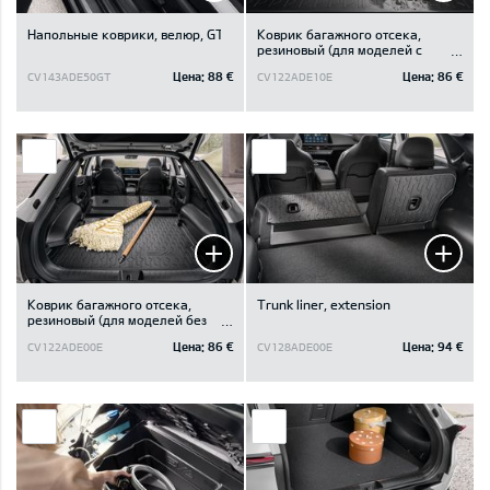
Напольные коврики, велюр, GT
Коврик багажного отсека,
резиновый (для моделей с
отделением под полом
Цена:
88 €
Цена:
86 €
CV143ADE50GT
CV122ADE10E
багажного отсека)
Коврик багажного отсека,
Trunk liner, extension
резиновый (для моделей без
отделения под полом
Цена:
86 €
Цена:
94 €
CV122ADE00E
CV128ADE00E
багажного отсека)