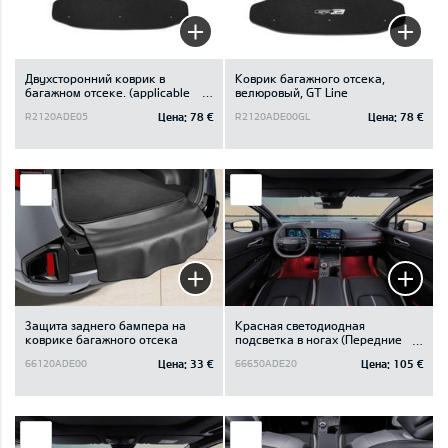
Двухсторонний коврик в
Коврик багажного отсека,
багажном отсеке. (applicable
велюровый, GT Line
for vehicle with subwoofer)
Цена:
78 €
Цена:
78 €
R2120ADE05
R2120ADE00GL
Защита заднего бампера на
Красная светодиодная
коврике багажного отсека
подсветка в ногах (Передние
кресла)
Цена:
33 €
Цена:
105 €
66120ADE00
66650ADE20