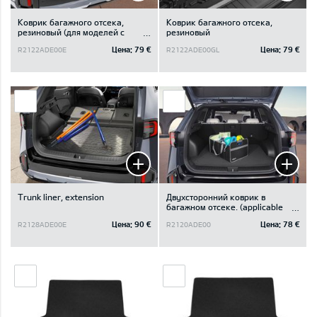
Коврик багажного отсека,
Коврик багажного отсека,
резиновый (для моделей с
резиновый
отделением под полом
Цена:
79 €
Цена:
79 €
R2122ADE00E
R2122ADE00GL
багажного отсека)
Trunk liner, extension
Двухсторонний коврик в
багажном отсеке. (applicable
for vehicle without subwoofer)
Цена:
90 €
Цена:
78 €
R2128ADE00E
R2120ADE00