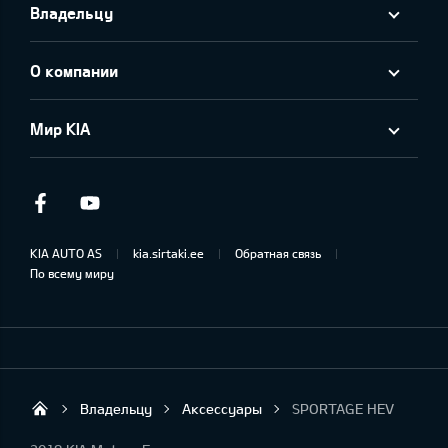
Владельцу
О компании
Мир KIA
Facebook
Youtube
KIA AUTO AS
kia.sirtaki.ee
Обратная связь
По всему миру
Владельцу
Аксессуары
SPORTAGE HEV
Sirtaki OÜ