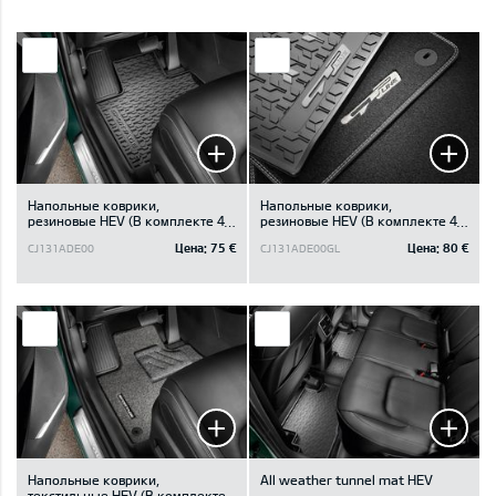
Напольные коврики,
Напольные коврики,
резиновые HEV (В комплекте 4
резиновые HEV (В комплекте 4
шт.)
шт., GT-Line логотип)
Цена:
75 €
Цена:
80 €
CJ131ADE00
CJ131ADE00GL
Напольные коврики,
All weather tunnel mat HEV
текстильные HEV (В комплекте