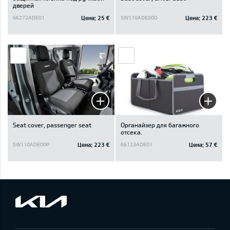
дверей
Цена:
25 €
Цена:
223 €
66272ADE01
SW110ADE00D
Seat cover, passenger seat
Oрганайзер для багажного
отсека.
Цена:
223 €
Цена:
57 €
SW110ADE00P
66123ADE01