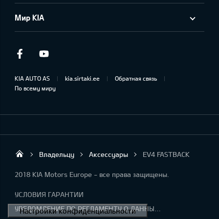
Мир KIA
Facebook
Youtube
KIA AUTO AS
kia.sirtaki.ee
Обратная связь
По всему миру
Владельцу
Аксессуары
EV4 FASTBACK
Sirtaki OÜ
2018 KIA Motors Europe - все права защищены.
УСЛОВИЯ ГАРАНТИИ
УВЕДОМЛЕНИЕ ПО РЕГЛАМЕНТУ О ДАННЫХ "KIA CONNECT "