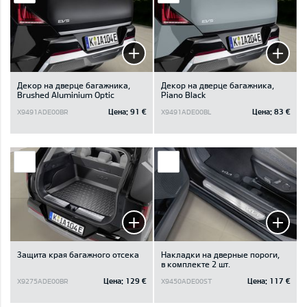
Декор на дверце багажника,
Декор на дверце багажника,
Brushed Aluminium Optic
Piano Black
Цена:
91 €
Цена:
83 €
X9491ADE00BR
X9491ADE00BL
Защита края багажного отсека
Накладки на дверные пороги,
в комплекте 2 шт.
Цена:
129 €
Цена:
117 €
X9275ADE00BR
X9450ADE00ST