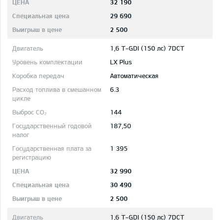
32 190
29 690
2 500
1,6 T-GDI (150 лс) 7DCT
LX Plus
Автоматическая
6.3
144
187,50
1 395
32 990
30 490
2 500
1,6 T-GDI (150 лс) 7DCT