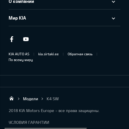
О компании
Мир KIA
Facebook
Youtube
KIA AUTO AS
kia.sirtaki.ee
Обратная связь
По всему миру
Модели
K4 SW
Sirtaki OÜ
2018 KIA Motors Europe - все права защищены.
УСЛОВИЯ ГАРАНТИИ