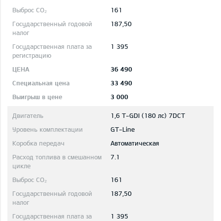
161
187,50
1 395
36 490
33 490
3 000
1,6 T-GDI (180 лс) 7DCT
GT-Line
Автоматическая
7.1
161
187,50
1 395