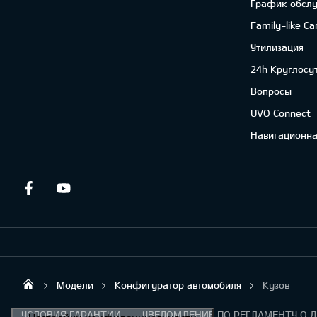
График обсл
Family-like Ca
Утилизация
24h Круглосу
Вопросы
UVO Connect
Навигационна
Facebook
Youtube
Модели
Конфигуратор автомобиля
Кузов
Sirtaki OÜ
УСЛОВИЯ ГАРАНТИИ