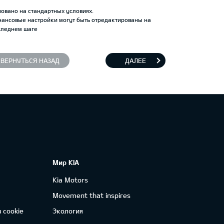
овано на стандартных условиях.
нансовые настройки могут быть отредактированы на
следнем шаге
ВЕРНУТЬСЯ НАЗАД
ДАЛЕЕ
Мир KIA
Kia Motors
Movement that inspires
 cookie
Экология