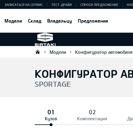
ЗАПИСАТЬСЯ НА СЕРВИС
ТЕСТ-ДРАЙВ
СПРОСИ ПРЕДЛОЖЕНИЕ
НО
Модели
Склад
Владельцу
Предложения
Модели
Конфигуратор автомобиля
Sirtaki OÜ
КОНФИГУРАТОР А
SPORTAGE
Кузов
Комплектация
Дв