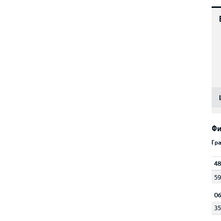
Фи
Гр
48
59
Об
35