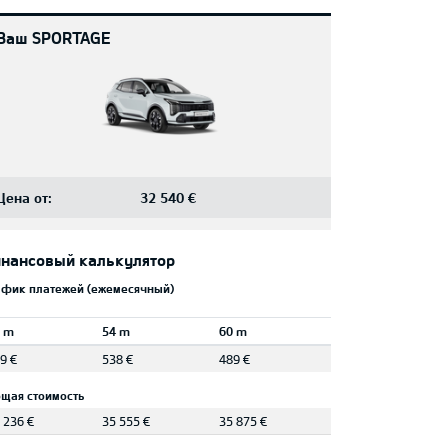
Ваш SPORTAGE
Цена от:
32 540 €
нансовый калькулятор
афик платежей (ежемесячный)
 m
54 m
60 m
9 €
538 €
489 €
щая стоимость
 236 €
35 555 €
35 875 €