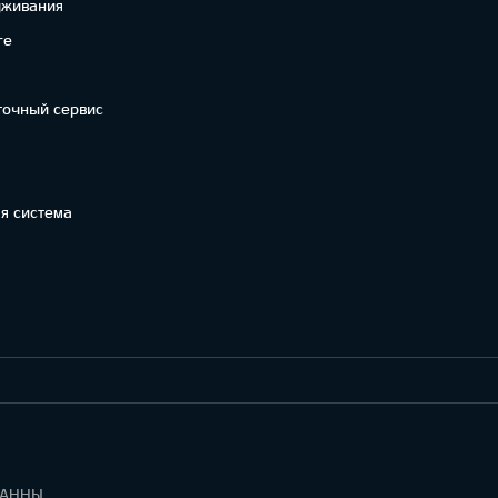
уживания
re
точный сервис
я система
УВЕДОМЛЕНИЕ ПО РЕГЛАМЕНТУ О ДАННЫХ "KIA CONNECT "