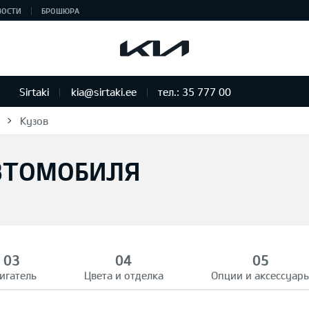
ВОСТИ
БРОШЮРА
Sirtaki
kia@sirtaki.ee
тел.: 35 777 00
Кузов
ВТОМОБИЛЯ
игатель
Цвета и отделка
Опции и аксессуар