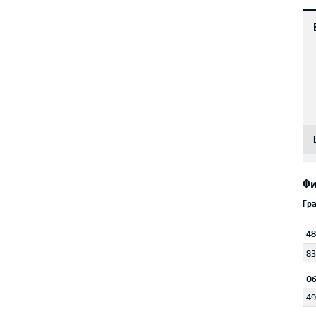
Фи
Гр
48
83
Об
49