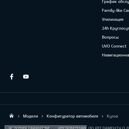
График обсл
Family-like Ca
Утилизация
24h Круглосу
Вопросы
UVO Connect
Навигационна
Facebook
Youtube
Модели
Конфигуратор автомобиля
Кузов
Sirtaki OÜ
УСЛОВИЯ ГАРАНТИИ