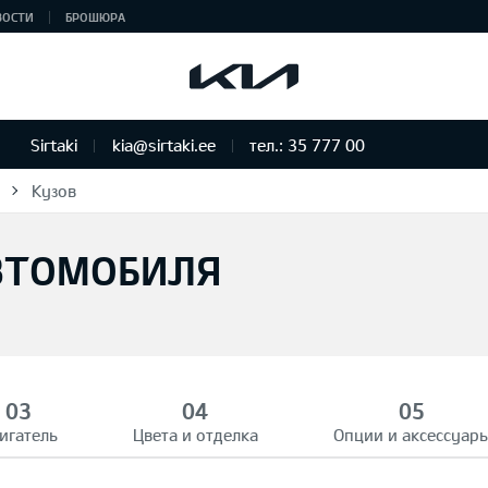
ВОСТИ
БРОШЮРА
Sirtaki
kia@sirtaki.ee
тел.: 35 777 00
Кузов
ВТОМОБИЛЯ
игатель
Цвета и отделка
Опции и аксессуар