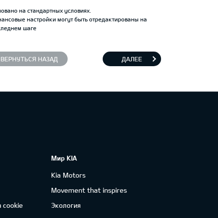
овано на стандартных условиях.
нансовые настройки могут быть отредактированы на
следнем шаге
ВЕРНУТЬСЯ НАЗАД
ДАЛЕЕ
Мир KIA
Kia Motors
Movement that inspires
 cookie
Экология