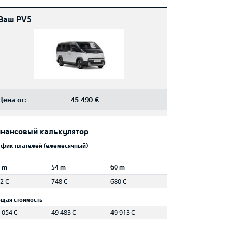
Ваш PV5
Цена от:
45 490 €
нансовый калькулятор
афик платежей (ежемесячный)
 m
54 m
60 m
2 €
748 €
680 €
щая стоимость
 054 €
49 483 €
49 913 €