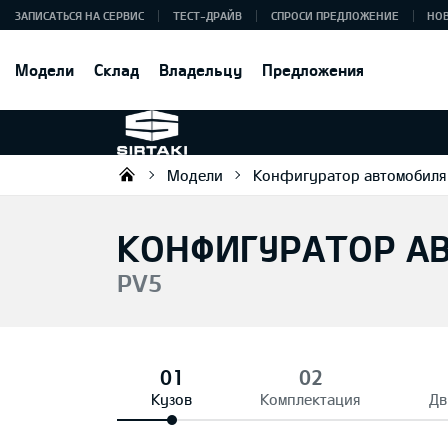
ЗАПИСАТЬСЯ НА СЕРВИС
ТЕСТ-ДРАЙВ
СПРОСИ ПРЕДЛОЖЕНИЕ
НО
Модели
Склад
Владельцу
Предложения
Модели
Конфигуратор автомобиля
Sirtaki OÜ
КОНФИГУРАТОР А
PV5
Кузов
Комплектация
Дв