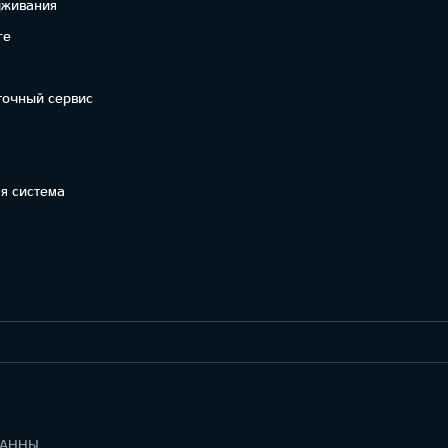
уживания
re
точный сервис
я система
УВЕДОМЛЕНИЕ ПО РЕГЛАМЕНТУ О ДАННЫХ "KIA CONNECT "