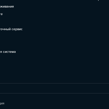
уживания
re
точный сервис
я система
ция