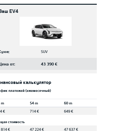
Ваш EV4
Кузов:
SUV
Цена от:
43 390 €
нансовый калькулятор
афик платежей (ежемесячный)
 m
54 m
60 m
4 €
714 €
649 €
щая стоимость
 814 €
47 224 €
47 637 €