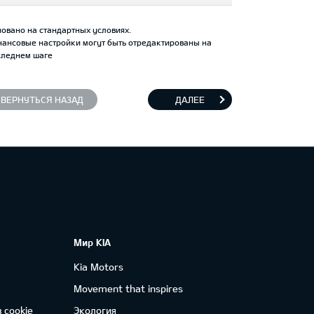
овано на стандартных условиях.
нансовые настройки могут быть отредактированы на
следнем шаге
ВЕРНУТЬСЯ НАЗАД
ДАЛЕЕ
Мир KIA
Kia Motors
Movement that inspires
 cookie
Экология