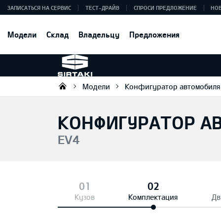
ЗАПИСАТЬСЯ НА СЕРВИС
ТЕСТ-ДРАЙВ
СПРОСИ ПРЕДЛОЖЕНИЕ
НО
Модели
Склад
Владельцу
Предложения
Модели
Конфигуратор автомобиля
Sirtaki OÜ
КОНФИГУРАТОР А
EV4
Кузов
Комплектация
Дв