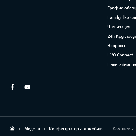
График обсл
Family-like Ca
Утилизация
24h Круглосу
Вопросы
UVO Connect
Навигационна
Facebook
Youtube
Модели
Конфигуратор автомобиля
Комплекта
Sirtaki OÜ