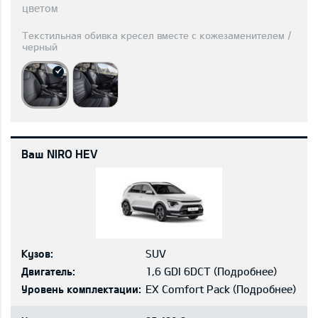
цветом
Текстильная обивка кресел вместе с кожезаменителем /
черный
Ваш NIRO HEV
Кузов:
SUV
Двигатель:
1,6 GDI 6DCT
(
Подробнее
)
Уровень комплектации:
EX Comfort Pack
(
Подробнее
)