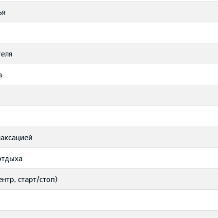
ья
теля
а
лаксацией
отдыха
нтр, старт/стоп)