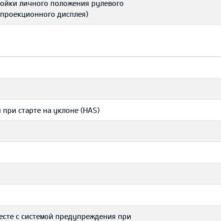
тройки личного положения рулевого
и проекционного дисплея)
 при старте на уклоне (HAS)
есте с системой предупреждения при