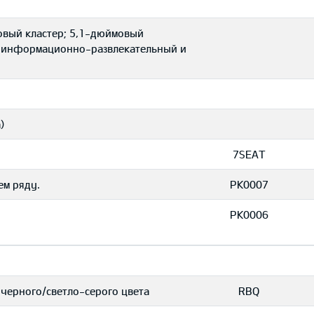
овый кластер; 5,1-дюймовый
 информационно-развлекательный и
)
7SEAT
ем ряду.
PK0007
PK0006
 черного/светло-серого цвета
RBQ