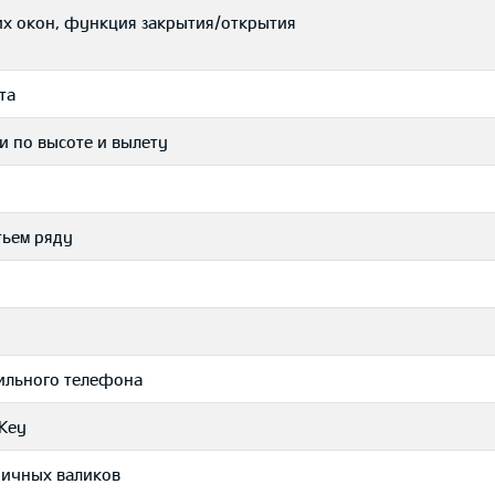
их окон, функция закрытия/открытия
та
и по высоте и вылету
тьем ряду
бильного телефона
Key
ничных валиков