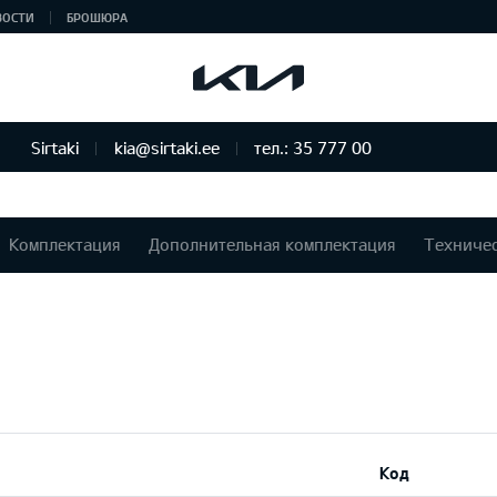
ВОСТИ
БРОШЮРА
Sirtaki
kia@sirtaki.ee
тел.: 35 777 00
Комплектация
Дополнительная комплектация
Техниче
Код