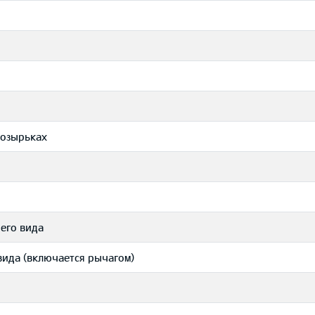
козырьках
его вида
вида (включается рычагом)