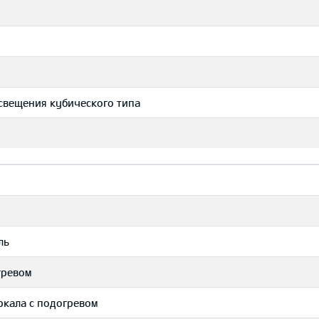
свещения кубического типа
ль
гревом
ркала с подогревом