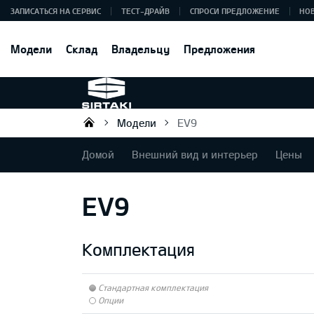
ЗАПИСАТЬСЯ НА СЕРВИС
ТЕСТ-ДРАЙВ
СПРОСИ ПРЕДЛОЖЕНИЕ
НО
Модели
Склад
Владельцу
Предложения
Модели
EV9
Sirtaki OÜ
Домой
Внешний вид и интерьер
Цены
EV9
Комплектация
Стандартная комплектация
Опции