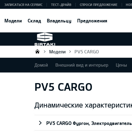
ЗАПИСАТЬСЯ НА СЕРВИС
ТЕСТ-ДРАЙВ
СПРОСИ ПРЕДЛОЖЕНИЕ
НО
Модели
Склад
Владельцу
Предложения
Модели
PV5 CARGO
Sirtaki OÜ
Домой
Внешний вид и интерьер
Цены
PV5 CARGO
Динамические характеристи
PV5 CARGO Фургон, Электродвигатель