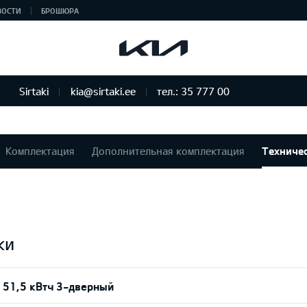
ВОСТИ
БРОШЮРА
Sirtaki
kia@sirtaki.ee
тел.: 35 777 00
Комплектация
Дополнительная комплектация
Техниче
ки
 51,5 кВтч 3-дверный