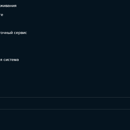
уживания
re
точный сервис
я система