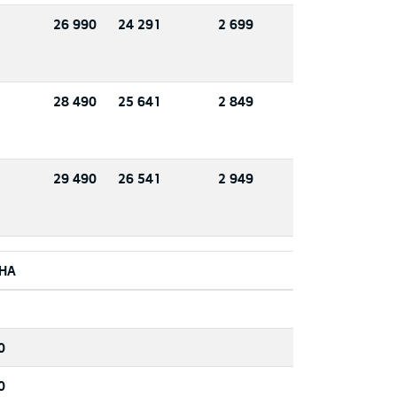
26 990
24 291
2 699
28 490
25 641
2 849
29 490
26 541
2 949
НА
0
0