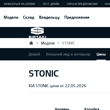
ЗАПИСАТЬСЯ НА СЕРВИС
ТЕСТ-ДРАЙВ
СПРОСИ ПРЕДЛОЖЕНИЕ
НО
Модели
Склад
Владельцу
Предложения
Модели
STONIC
Sirtaki OÜ
Домой
Внешний вид и интерьер
Цены
STONIC
KIA STONIC цена от 22.05.2026
Уровень
Коробка