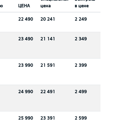
ию
ЦЕНА
цена
в цене
22 490
20 241
2 249
23 490
21 141
2 349
23 990
21 591
2 399
24 990
22 491
2 499
25 990
23 391
2 599