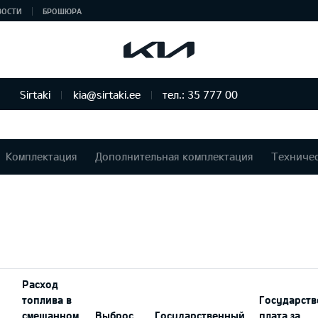
ВОСТИ
БРОШЮРА
Sirtaki
kia@sirtaki.ee
тел.: 35 777 00
Комплектация
Дополнительная комплектация
Техниче
Расход
топлива в
Государств
смешанном
Выброс
Государственный
плата за