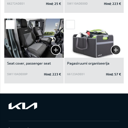
Hind:
25 €
Hind:
223 €
66272ADE01
SW110ADE00D
Seat cover, passenger seat
Pagasiruumi organiseerija
Hind:
223 €
Hind:
57 €
SW110ADE00P
66123ADE01