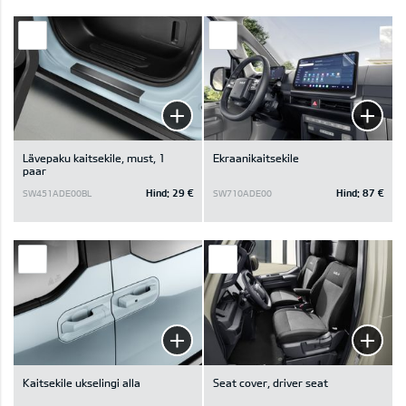
Lävepaku kaitsekile, must, 1
Ekraanikaitsekile
paar
Hind:
29 €
Hind:
87 €
SW451ADE00BL
SW710ADE00
Kaitsekile ukselingi alla
Seat cover, driver seat