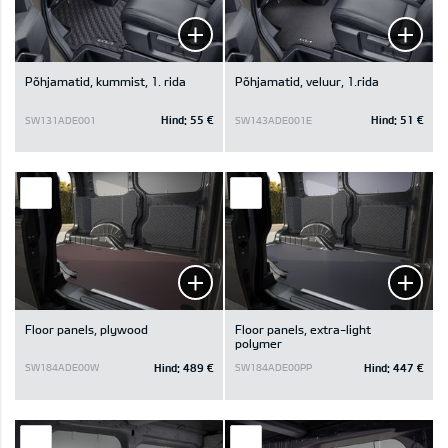
Põhjamatid, kummist, 1. rida
Põhjamatid, veluur, 1.rida
Hind:
55 €
Hind:
51 €
SW131ADE001
SW143ADE001E
Floor panels, plywood
Floor panels, extra-light
polymer
Hind:
489 €
Hind:
447 €
SW184ADE00W
SW184ADE00PP