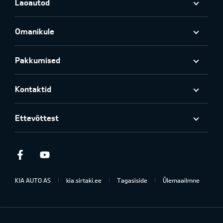
Laoautod
Omanikule
Pakkumised
Kontaktid
Ettevõttest
Facebook
Youtube
KIA AUTO AS
kia.sirtaki.ee
Tagasiside
Ülemaailmne