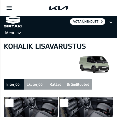
VÕTA ÜHENDUST
Menu
KOHALIK LISAVARUSTUS
Interjöör
Eksterjöör
Rattad
Bränditooted