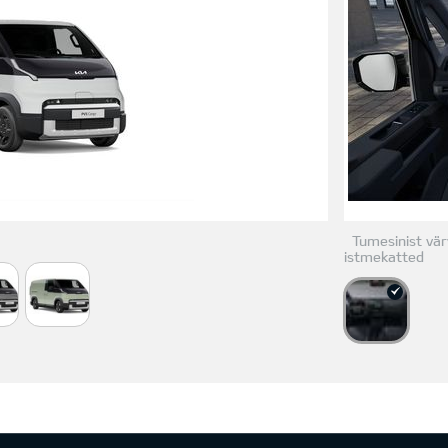
Tumesinist värv
istmekatted