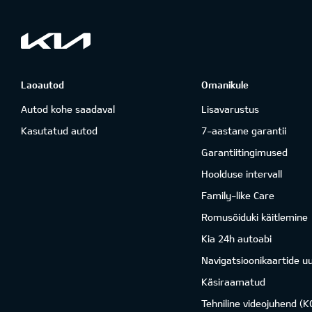
Laoautod
Omanikule
Autod kohe saadaval
Lisavarustus
Kasutatud autod
7-aastane garantii
Garantiitingimused
Hoolduse intervall
Family-like Care
Romusõiduki käitlemine
Kia 24h autoabi
Navigatsioonikaartide u
Käsiraamatud
Tehniline videojuhend (