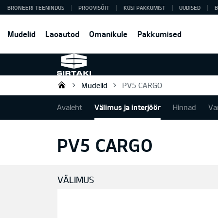
BRONEERI TEENINDUS
PROOVISÕIT
KÜSI PAKKUMIST
UUDISED
B
Mudelid
Laoautod
Omanikule
Pakkumised
Mudelid
PV5 CARGO
Sirtaki OÜ
Avaleht
Välimus ja interjöör
Hinnad
Va
PV5 CARGO
VÄLIMUS