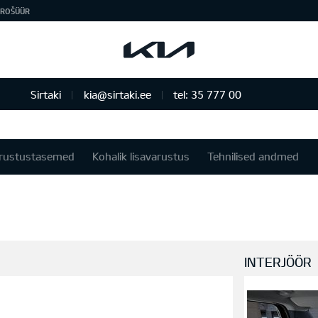
ROŠÜÜR
Sirtaki
kia@sirtaki.ee
tel: 35 777 00
rustustasemed
Kohalik lisavarustus
Tehnilised andmed
INTERJÖÖR