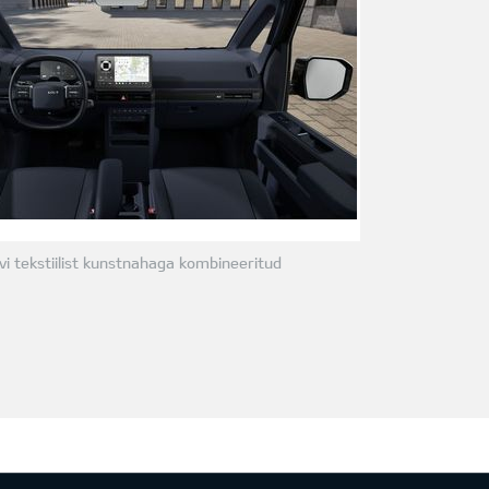
i tekstiilist kunstnahaga kombineeritud