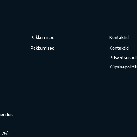
Pakkumised
Kontaktid
Pakkumised
Kontaktid
Privaatsuspoli
Küpsisepoliiti
uendus
KCVG)