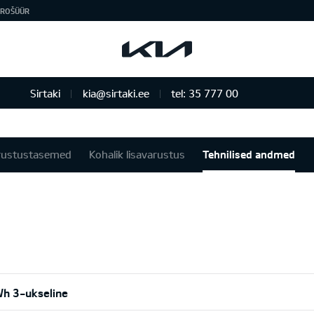
ROŠÜÜR
Sirtaki
kia@sirtaki.ee
tel: 35 777 00
rustustasemed
Kohalik lisavarustus
Tehnilised andmed
h 3-ukseline