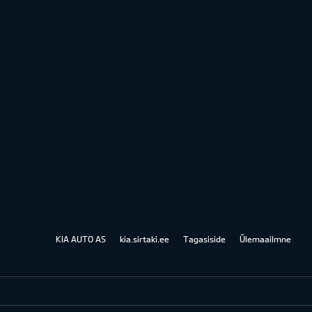
KIA AUTO AS
kia.sirtaki.ee
Tagasiside
Ülemaailmne