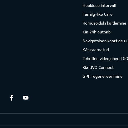
Hoolduse intervall
Family-like Care
Romusõiduki käitlemine
Kia 24h autoabi
Navigatsioonikaartide u
Käsiraamatud
Tehniline videojuhend (
Kia UVO Connect
GPF regenereerimine
Facebook
Youtube