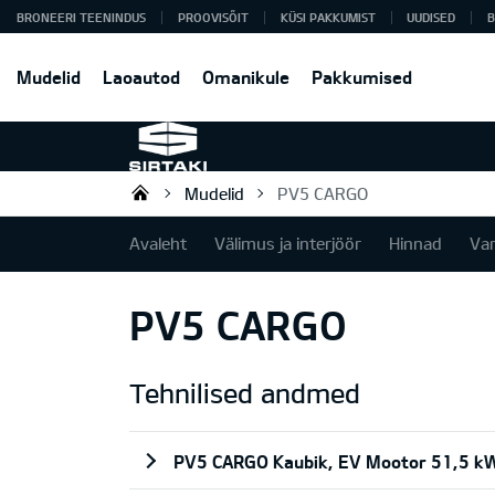
BRONEERI TEENINDUS
PROOVISÕIT
KÜSI PAKKUMIST
UUDISED
B
Mudelid
Laoautod
Omanikule
Pakkumised
Mudelid
PV5 CARGO
Sirtaki OÜ
Avaleht
Välimus ja interjöör
Hinnad
Va
PV5 CARGO
Tehnilised andmed
PV5 CARGO Kaubik, EV Mootor 51,5 kW