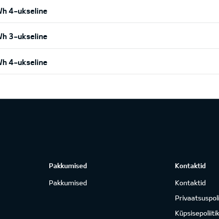
h 4-ukseline
h 3-ukseline
h 4-ukseline
Pakkumised
Kontaktid
Pakkumised
Kontaktid
Privaatsuspoli
Küpsisepoliiti