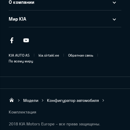
О компании
Мир KIA
Facebook
Youtube
KIA AUTO AS
kia.sirtaki.ee
Обратная связь
По всему миру
Модели
Конфигуратор автомобиля
Sirtaki OÜ
Комплектация
2018 KIA Motors Europe - все права защищены.