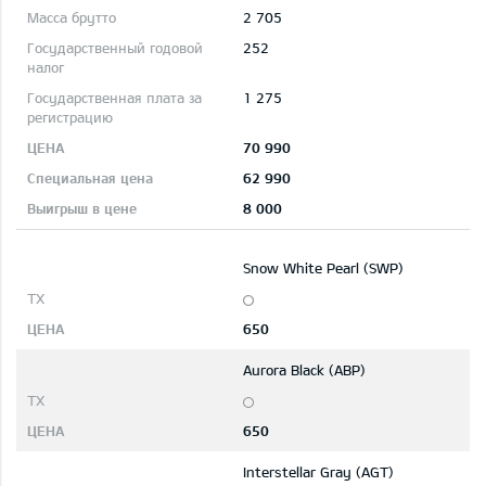
2 705
252
1 275
70 990
62 990
8 000
Snow White Pearl (SWP)
650
Aurora Black (ABP)
650
Interstellar Gray (AGT)