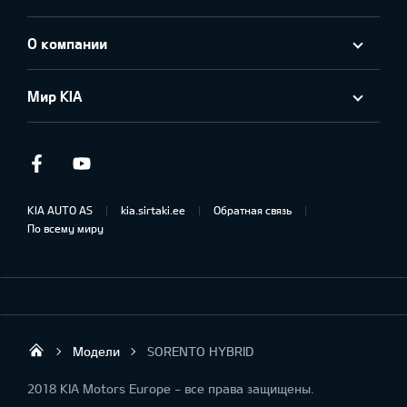
О компании
Мир KIA
Facebook
Youtube
KIA AUTO AS
kia.sirtaki.ee
Обратная связь
По всему миру
Модели
SORENTO HYBRID
Sirtaki OÜ
2018 KIA Motors Europe - все права защищены.