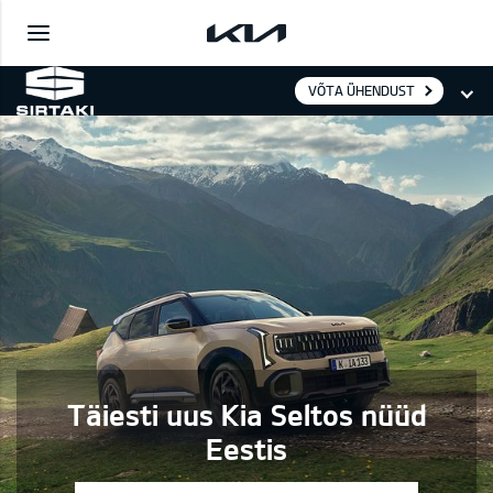
VÕTA ÜHENDUST
Täiesti uus Kia Seltos nüüd
Eestis