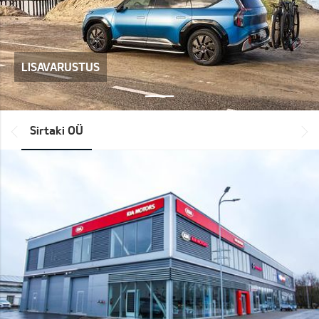
LISAVARUSTUS
*output|module_dpackage:prev*
Sirtaki OÜ