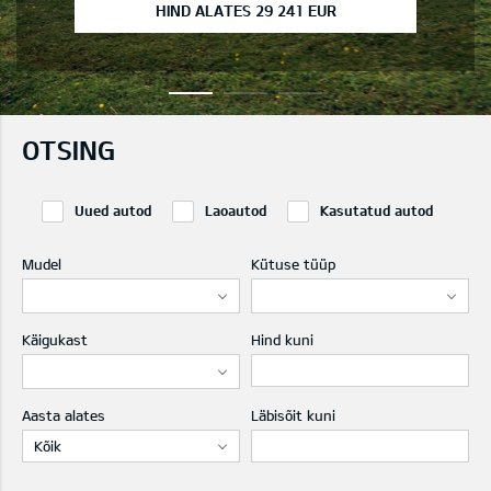
HIND ALATES 29 241 EUR
OTSING
Uued autod
Laoautod
Kasutatud autod
Mudel
Kütuse tüüp
Käigukast
Hind kuni
Aasta alates
Läbisõit kuni
Kõik