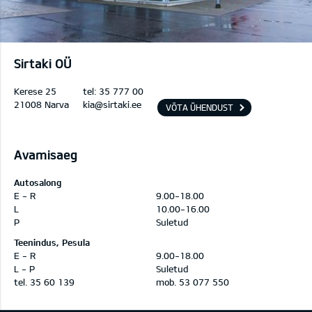
Sirtaki OÜ
Kerese 25
tel:
35 777 00
21008 Narva
kia@sirtaki.ee
VÕTA ÜHENDUST
Avamisaeg
Autosalong
E - R
9.00-18.00
L
10.00-16.00
P
Suletud
Teenindus, Pesula
E - R
9.00-18.00
L - P
Suletud
tel. 35 60 139
mob. 53 077 550