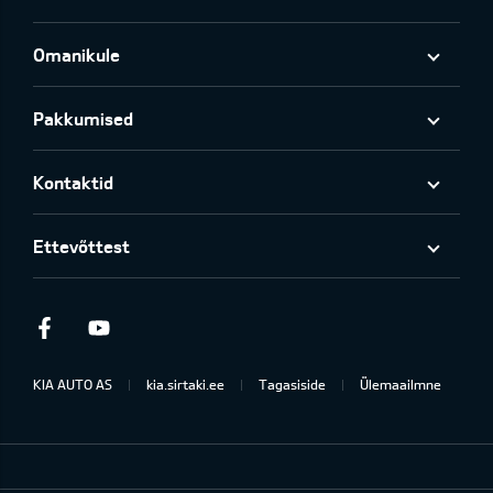
Omanikule
Pakkumised
Kontaktid
Ettevõttest
Facebook
Youtube
KIA AUTO AS
kia.sirtaki.ee
Tagasiside
Ülemaailmne