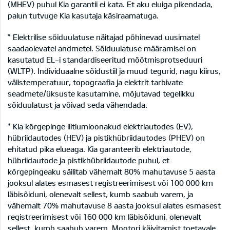
(MHEV) puhul Kia garantii ei kata. Et aku eluiga pikendada,
palun tutvuge Kia kasutaja käsiraamatuga.
* Elektrilise sõiduulatuse näitajad põhinevad uusimatel
saadaolevatel andmetel. Sõiduulatuse määramisel on
kasutatud EL-i standardiseeritud mõõtmisprotseduuri
(WLTP). Individuaalne sõidustiil ja muud tegurid, nagu kiirus,
välistemperatuur, topograafia ja elektrit tarbivate
seadmete/üksuste kasutamine, mõjutavad tegelikku
sõiduulatust ja võivad seda vähendada.
* Kia kõrgepinge liitiumioonakud elektriautodes (EV),
hübriidautodes (HEV) ja pistikhübriidautodes (PHEV) on
ehitatud pika elueaga. Kia garanteerib elektriautode,
hübriidautode ja pistikhübriidautode puhul, et
kõrgepingeaku säilitab vähemalt 80% mahutavuse 5 aasta
jooksul alates esmasest registreerimisest või 100 000 km
läbisõiduni, olenevalt sellest, kumb saabub varem, ja
vähemalt 70% mahutavuse 8 aasta jooksul alates esmasest
registreerimisest või 160 000 km läbisõiduni, olenevalt
sellest, kumb saabub varem. Mootori käivitamist toetavale