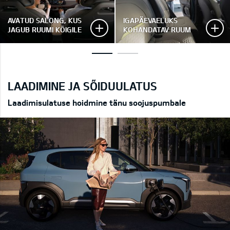
AVATUD SALONG, KUS
IGAPÄEVAELUKS
JAGUB RUUMI KÕIGILE
KOHANDATAV RUUM
LAADIMINE JA SÕIDUULATUS
Laadimisulatuse hoidmine tänu soojuspumbale