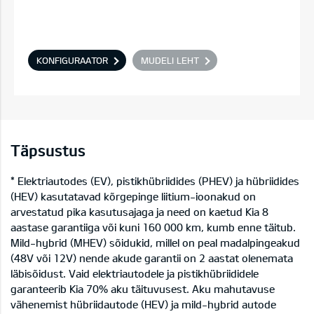
KONFIGURAATOR
MUDELI LEHT
Täpsustus
* Elektriautodes (EV), pistikhübriidides (PHEV) ja hübriidides
(HEV) kasutatavad kõrgepinge liitium-ioonakud on
arvestatud pika kasutusajaga ja need on kaetud Kia 8
aastase garantiiga või kuni 160 000 km, kumb enne täitub.
Mild-hybrid (MHEV) sõidukid, millel on peal madalpingeakud
(48V või 12V) nende akude garantii on 2 aastat olenemata
läbisõidust. Vaid elektriautodele ja pistikhübriididele
garanteerib Kia 70% aku täituvusest. Aku mahutavuse
vähenemist hübriidautode (HEV) ja mild-hybrid autode