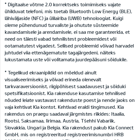
* Digitaalse võtme 2.0 korrektseks toimimiseks vajate
ühilduvat telefoni, mis toetab Bluetooth Low Energy (BLE),
lähiväljaside (NFC) ja ülilairiba (UWB) tehnoloogiat. Kuigi
oleme pühendunud turvaliste ja ohutute süsteemide
kavandamisele ja arendamisele, ei saa me garanteerida, et
need on täiesti vabad tehnilistest probleemidest või
ootamatutest vigadest. Sellised probleemid võivad harvadel
juhtudel viia ettenägematute tagajärgedeni, näiteks
lukustamata uste või volitamata juurdepääsuni sõidukile.
* Tegelikud ekraanipildid on mõeldud ainult
visualiseerimiseks ja võivad erineda olenevalt
tarkvaraversioonist, riigipõhisest saadavusest ja sõiduki
spetsifikatsioonist. Kia rakenduse kasutamise tehnilised
nõuded leiate vastavast rakenduste poest ja nende jaoks on
vaja kehtivat Kia kontot. Kehtivad eraldi tingimused. Kia
rakendus on praegu saadaval järgmistes riikides: Itaalia,
Rootsi, Saksamaa, Iirimaa, Austria, Tšehhi Vabariik,
Slovakkia, Ungari ja Belgia. Kia rakendust pakub Kia Connect
GmbH, mis on registreeritud registreerimisnumbri HRB