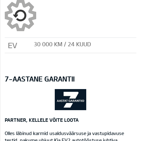
EV
30 000 KM / 24 KUUD
7-AASTANE GARANTII
PARTNER, KELLELE VÕITE LOOTA
Olles läbinud karmid usaldusväärsuse ja vastupidavuse
testid, pakume uhiuut Kia EV2 autotööstuse juhtiva