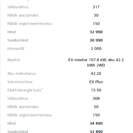
317
50
150
32 990
30 990
2 000
EV mootor 107.8 kW; aku 42.2
kWh 2WD
42.20
EX Plus
15.50
308
50
150
34 490
32 490