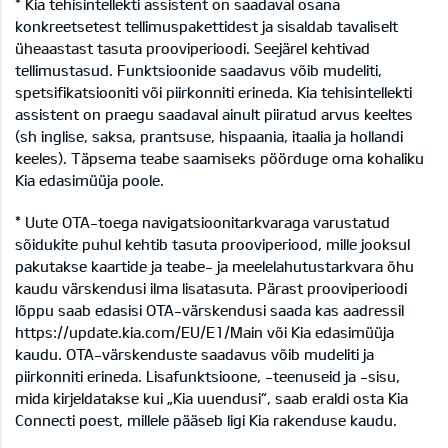
* Kia tehisintellekti assistent on saadaval osana
konkreetsetest tellimuspakettidest ja sisaldab tavaliselt
üheaastast tasuta prooviperioodi. Seejärel kehtivad
tellimustasud. Funktsioonide saadavus võib mudeliti,
spetsifikatsiooniti või piirkonniti erineda. Kia tehisintellekti
assistent on praegu saadaval ainult piiratud arvus keeltes
(sh inglise, saksa, prantsuse, hispaania, itaalia ja hollandi
keeles). Täpsema teabe saamiseks pöörduge oma kohaliku
Kia edasimüüja poole.
* Uute OTA-toega navigatsioonitarkvaraga varustatud
sõidukite puhul kehtib tasuta prooviperiood, mille jooksul
pakutakse kaartide ja teabe- ja meelelahutustarkvara õhu
kaudu värskendusi ilma lisatasuta. Pärast prooviperioodi
lõppu saab edasisi OTA-värskendusi saada kas aadressil
https://update.kia.com/EU/E1/Main või Kia edasimüüja
kaudu. OTA-värskenduste saadavus võib mudeliti ja
piirkonniti erineda. Lisafunktsioone, -teenuseid ja -sisu,
mida kirjeldatakse kui „Kia uuendusi“, saab eraldi osta Kia
Connecti poest, millele pääseb ligi Kia rakenduse kaudu.