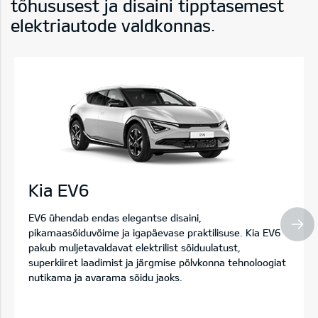
tõhususest ja disaini tipptasemest
elektriautode valdkonnas.
Kia EV6
EV6 ühendab endas elegantse disaini,
pikamaasõiduvõime ja igapäevase praktilisuse. Kia EV6
pakub muljetavaldavat elektrilist sõiduulatust,
superkiiret laadimist ja järgmise põlvkonna tehnoloogiat
nutikama ja avarama sõidu jaoks.