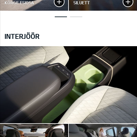
KÕRGE ESIOSA
SILUETT
INTERJÖÖR