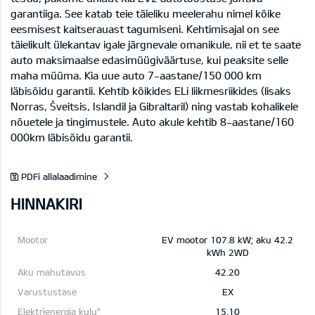
garantiiga. See katab teie täieliku meelerahu nimel kõike
eesmisest kaitserauast tagumiseni. Kehtimisajal on see
täielikult ülekantav igale järgnevale omanikule, nii et te saate
auto maksimaalse edasimüügiväärtuse, kui peaksite selle
maha müüma. Kia uue auto 7-aastane/150 000 km
läbisõidu garantii. Kehtib kõikides ELi liikmesriikides (lisaks
Norras, Šveitsis, Islandil ja Gibraltaril) ning vastab kohalikele
nõuetele ja tingimustele. Auto akule kehtib 8-aastane/160
000km läbisõidu garantii.
PDFi allalaadimine
HINNAKIRI
EV mootor 107.8 kW; aku 42.2
kWh 2WD
42.20
EX
15.10