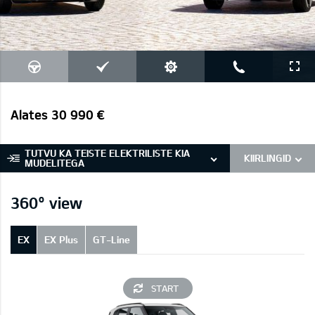
Alates 30 990 €
TUTVU KA TEISTE ELEKTRILISTE KIA
KIIRLINGID
MUDELITEGA
360° view
EX
EX Plus
GT-Line
START