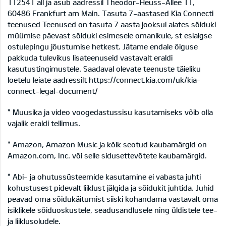
112541 all ja asub aadressil Theodor-Heuss-Allee 11,
60486 Frankfurt am Main. Tasuta 7-aastased Kia Connecti
teenused Teenused on tasuta 7 aasta jooksul alates sõiduki
müümise päevast sõiduki esimesele omanikule, st esialgse
ostulepingu jõustumise hetkest. Jätame endale õiguse
pakkuda tulevikus lisateenuseid vastavalt eraldi
kasutustingimustele. Saadaval olevate teenuste täieliku
loetelu leiate aadressilt
https://connect.kia.com/uk/kia-
connect-legal-document/
* Muusika ja video voogedastussisu kasutamiseks võib olla
vajalik eraldi tellimus.
* Amazon, Amazon Music ja kõik seotud kaubamärgid on
Amazon.com, Inc. või selle sidusettevõtete kaubamärgid.
* Abi- ja ohutussüsteemide kasutamine ei vabasta juhti
kohustusest pidevalt liiklust jälgida ja sõidukit juhtida. Juhid
peavad oma sõidukäitumist siiski kohandama vastavalt oma
isiklikele sõiduoskustele, seadusandlusele ning üldistele tee-
ja liiklusoludele.