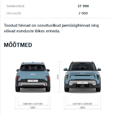
37 990
2 000
Toodud hinnad on soovituslikud jaemüügihinnad ning
võivad esinduste lõikes erineda.
MÕÕTMED