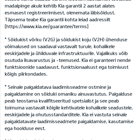
madalpinge akule kehtib Kia garantii 2 aastat alates
esmasest registreerimisest, olenemata läbisõidust.
Täpsema teabe Kia garantii kohta leiad aadressilt
[
https://www.kia.ee/guarantee/terms]
* Sõidukist võrku (V2G) ja sõidukist koju (V2H) ühenduse
võimalused on saadaval vastavalt turule, kohalikele
eeskirjadele ja ühilduvale infrastruktuurile. Vajalikuks võib
osutuda lisavarustus ja -teenused. Kia ei garanteeri nende
funktsioonide saadavust, funktsionaalsust ega toimivust
kõigis piirkondades.
* Seinale paigaldatava laadimisseadme ostmine ja
paigaldamine on sõiduki omaniku ainuvastutus. Paigalduse
peab teostama kvalifitseeritud spetsialist ja see peab
toimuma vastavalt kõigile kehtivatele kohalikele seadustele,
eeskirjadele ja ohutusstandarditele. Kia ei vastuta seinale
paigaldatavate laadimisseadmete paigaldamise, kasutamise
ega hoolduse eest.