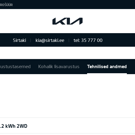
ROŠÜÜR
Sirtaki
kia@sirtaki.ee
tel: 35 777 00
rustustasemed
Kohalik lisavarustus
Tehnilised andmed
2.2 kWh 2WD