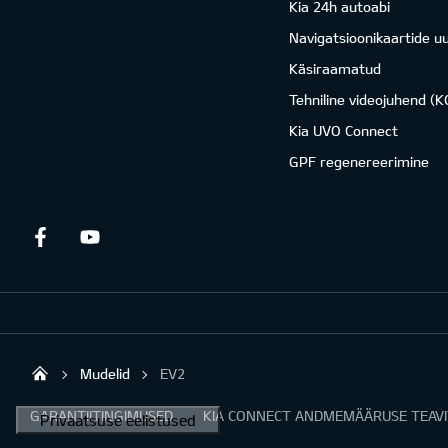
Kia 24h autoabi
Navigatsioonikaartide u
Käsiraamatud
Tehniline videojuhend (
Kia UVO Connect
GPF regenereerimine
Facebook
Youtube
Mudelid
EV2
Sirtaki OÜ
GARANTIITINGIMUSED
KIA CONNECT ANDMEMÄÄRUSE TEAV