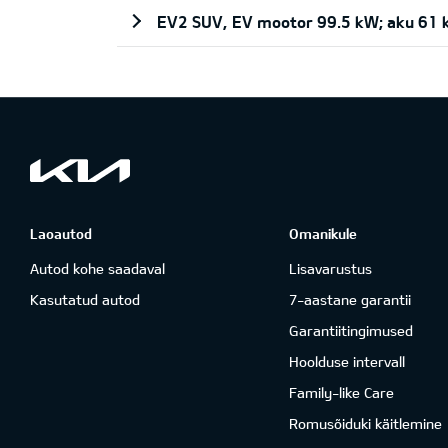
EV2 SUV, EV mootor 99.5 kW; aku 61
Laoautod
Omanikule
Autod kohe saadaval
Lisavarustus
Kasutatud autod
7-aastane garantii
Garantiitingimused
Hoolduse intervall
Family-like Care
Romusõiduki käitlemine