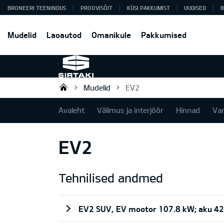
BRONEERI TEENINDUS
PROOVISÕIT
KÜSI PAKKUMIST
UUDISED
B
Mudelid
Laoautod
Omanikule
Pakkumised
Mudelid
EV2
Sirtaki OÜ
Avaleht
Välimus ja interjöör
Hinnad
Va
EV2
Tehnilised andmed
EV2 SUV, EV mootor 107.8 kW; aku 4