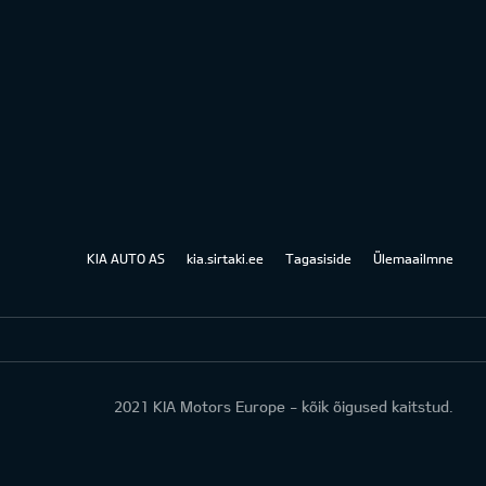
KIA AUTO AS
kia.sirtaki.ee
Tagasiside
Ülemaailmne
2021 KIA Motors Europe - kõik õigused kaitstud.