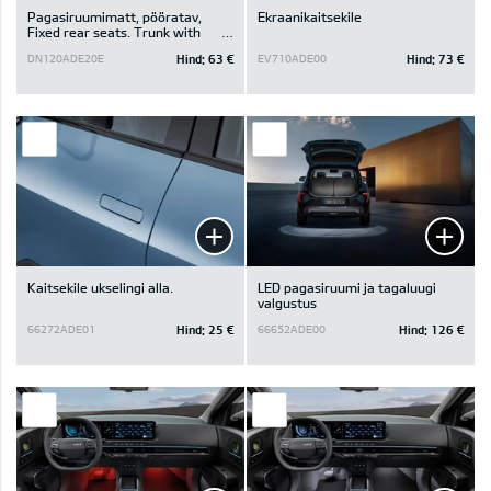
Pagasiruumimatt, pööratav,
Ekraanikaitsekile
Fixed rear seats. Trunk with
luggage board.
Hind:
63 €
Hind:
73 €
DN120ADE20E
EV710ADE00
Kaitsekile ukselingi alla.
LED pagasiruumi ja tagaluugi
valgustus
Hind:
25 €
Hind:
126 €
66272ADE01
66652ADE00