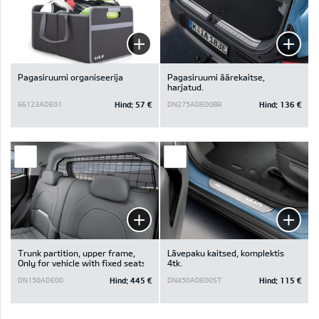
Pagasiruumi organiseerija
Pagasiruumi äärekaitse,
harjatud.
Hind:
57 €
Hind:
136 €
66123ADE01
DN275ADE00BR
Trunk partition, upper frame,
Lävepaku kaitsed, komplektis
Only for vehicle with fixed seats
4tk.
Hind:
445 €
Hind:
115 €
DN150ADE00
DN450ADE00ST