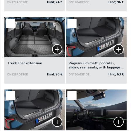
Hind:
74 €
Hind:
96 €
DN122ADE20E
DN128ADE00E
Trunk liner extension
Pagasiruumimatt, pööratav,
sliding rear seats, with luggage
board.
Hind:
96 €
Hind:
63 €
DN128ADE10E
DN120ADE10E