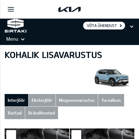
VÕTA ÜHENDUST
Menu
KOHALIK LISAVARUSTUS
Interjöör
Eksterjöör
Mugavusvarustus
Turvalisus
Rattad
Bränditooted