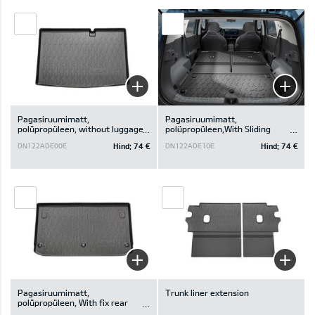
Pagasiruumimatt,
Pagasiruumimatt,
polüpropüleen, without luggage
polüpropüleen,With Sliding
bord / fix rear seats
Seats / with luggage board
Hind:
74 €
Hind:
74 €
DN122ADE00E
DN122ADE10E
Pagasiruumimatt,
Trunk liner extension
polüpropüleen, With fix rear
Seats / with luggage board