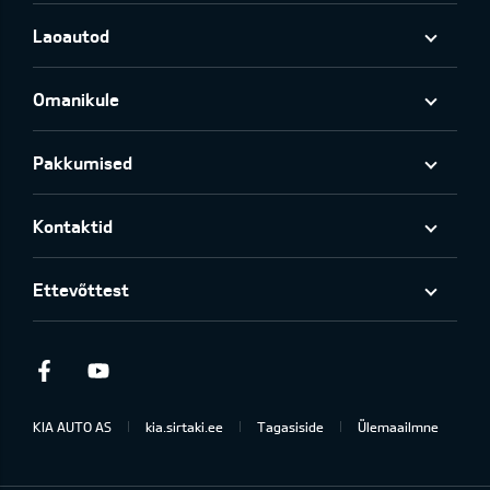
Laoautod
Omanikule
Pakkumised
Kontaktid
Ettevõttest
Facebook
Youtube
KIA AUTO AS
kia.sirtaki.ee
Tagasiside
Ülemaailmne