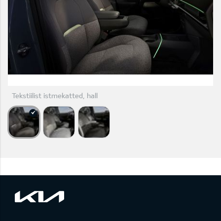
Tekstiilist istmekatted, hall